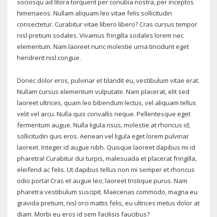
sociosqu ad litora torquent per conubia nostra, per inceptos
himenaeos. Nullam aliquam leo vitae felis sollicitudin
consectetur. Curabitur vitae libero libero? Cras cursus tempor
nisl pretium sodales. Vivamus fringilla sodales lorem nec
elementum. Nam laoreet nunc molestie urna tincidunt eget
hendrerit nisl congue.
Donec dolor eros, pulvinar et blandit eu, vestibulum vitae erat.
Nullam cursus elementum vulputate. Nam placerat, elit sed
laoreet ultrices, quam leo bibendum lectus, vel aliquam tellus
velit vel arcu. Nulla quis convallis neque. Pellentesque eget
fermentum augue. Nulla ligula risus, molestie at rhoncus id,
sollicitudin quis eros. Aenean vel ligula eget lorem pulvinar
laoreet. Integer id augue nibh. Quisque laoreet dapibus mi id
pharetra! Curabitur dui turpis, malesuada et placerat fringilla,
eleifend ac felis. Ut dapibus tellus non mi semper et rhoncus
odio porta! Cras et augue leo; laoreet tristique purus. Nam
pharetra vestibulum suscipit. Maecenas commodo, magna eu
gravida pretium, nisl orci mattis felis, eu ultrices metus dolor at
diam. Morbi eu eros id sem facilisis faucibus?