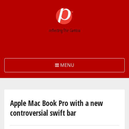
Skip
to
main
content
reflecting The Gambia
MENU
Apple Mac Book Pro with a new
controversial swift bar