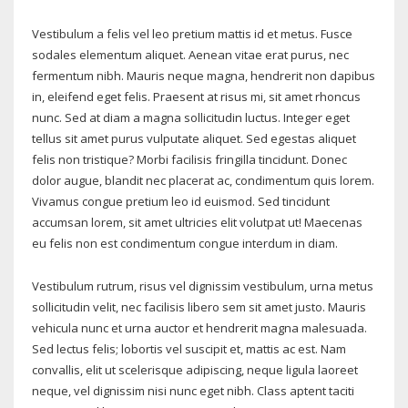
Vestibulum a felis vel leo pretium mattis id et metus. Fusce
sodales elementum aliquet. Aenean vitae erat purus, nec
fermentum nibh. Mauris neque magna, hendrerit non dapibus
in, eleifend eget felis. Praesent at risus mi, sit amet rhoncus
nunc. Sed at diam a magna sollicitudin luctus. Integer eget
tellus sit amet purus vulputate aliquet. Sed egestas aliquet
felis non tristique? Morbi facilisis fringilla tincidunt. Donec
dolor augue, blandit nec placerat ac, condimentum quis lorem.
Vivamus congue pretium leo id euismod. Sed tincidunt
accumsan lorem, sit amet ultricies elit volutpat ut! Maecenas
eu felis non est condimentum congue interdum in diam.
Vestibulum rutrum, risus vel dignissim vestibulum, urna metus
sollicitudin velit, nec facilisis libero sem sit amet justo. Mauris
vehicula nunc et urna auctor et hendrerit magna malesuada.
Sed lectus felis; lobortis vel suscipit et, mattis ac est. Nam
convallis, elit ut scelerisque adipiscing, neque ligula laoreet
neque, vel dignissim nisi nunc eget nibh. Class aptent taciti