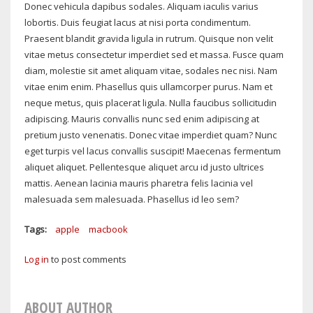
Donec vehicula dapibus sodales. Aliquam iaculis varius
lobortis. Duis feugiat lacus at nisi porta condimentum.
Praesent blandit gravida ligula in rutrum. Quisque non velit
vitae metus consectetur imperdiet sed et massa. Fusce quam
diam, molestie sit amet aliquam vitae, sodales nec nisi. Nam
vitae enim enim. Phasellus quis ullamcorper purus. Nam et
neque metus, quis placerat ligula. Nulla faucibus sollicitudin
adipiscing. Mauris convallis nunc sed enim adipiscing at
pretium justo venenatis. Donec vitae imperdiet quam? Nunc
eget turpis vel lacus convallis suscipit! Maecenas fermentum
aliquet aliquet. Pellentesque aliquet arcu id justo ultrices
mattis. Aenean lacinia mauris pharetra felis lacinia vel
malesuada sem malesuada. Phasellus id leo sem?
Tags
apple
macbook
Log in
to post comments
ABOUT AUTHOR