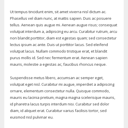
Ut tempus tincidunt enim, sit amet viverra nisl dictum ac.
Phasellus vel diam nunc, at mattis sapien. Duis ac posuere
tellus. Aenean quis augue mi. Aenean augue risus; consequat
volutpat interdum a, adipiscing eu arcu. Curabitur rutrum, arcu
non blandit porttitor, diam est egestas quam; sed consectetur
lectus ipsum ac ante. Duis ut porttitor lacus. Sed eleifend
volutpat lacus. Nullam commodo tristique erat, et blandit
purus mollis id. Sed nec fermentum erat. Aenean sapien
mauris, molestie a egestas ac, faucibus rhoncus neque.
Suspendisse metus libero, accumsan ac semper eget,
volutpat eget nisl. Curabitur mi augue, imperdiet a adipiscing
ornare, elementum consectetur nulla. Quisque commodo,
mauris eu lacinia pretium, magna magna scelerisque mauris,
id pharetra lacus turpis interdum nisi. Curabitur sed dolor
diam, id aliquet erat. Curabitur varius facilisis tortor, sed
euismod nisl pulvinar eu.